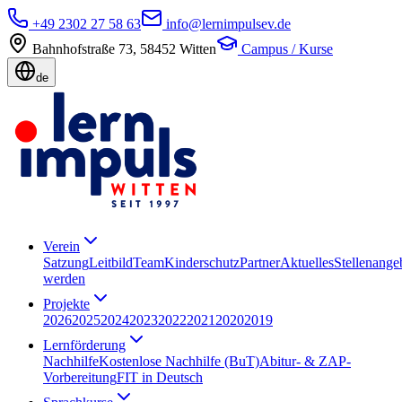
+49 2302 27 58 63
info@lernimpulsev.de
Bahnhofstraße 73
,
58452
Witten
Campus / Kurse
de
Verein
Satzung
Leitbild
Team
Kinderschutz
Partner
Aktuelles
Stellenange
werden
Projekte
2026
2025
2024
2023
2022
2021
2020
2019
Lernförderung
Nachhilfe
Kostenlose Nachhilfe (BuT)
Abitur- & ZAP-
Vorbereitung
FIT in Deutsch