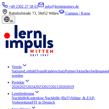
+49 2302 27 58 63
info@lernimpulsev.de
Bahnhofstraße 73
,
58452
Witten
Campus / Kurse
de
Verein
Satzung
Leitbild
Team
Kinderschutz
Partner
Aktuelles
Stellenange
werden
Projekte
2026
2025
2024
2023
2022
2021
2020
2019
Lernförderung
Nachhilfe
Kostenlose Nachhilfe (BuT)
Abitur- & ZAP-
Vorbereitung
FIT in Deutsch