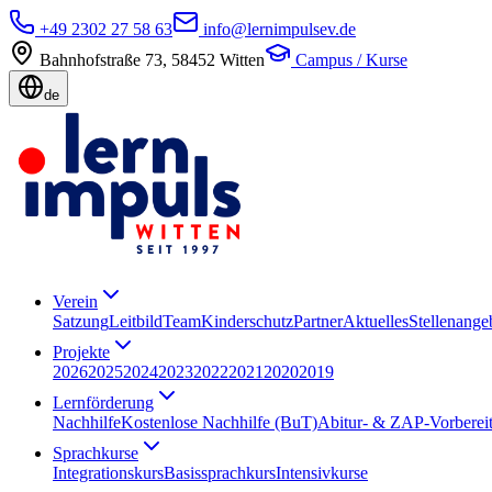
+49 2302 27 58 63
info@lernimpulsev.de
Bahnhofstraße 73
,
58452
Witten
Campus / Kurse
de
Verein
Satzung
Leitbild
Team
Kinderschutz
Partner
Aktuelles
Stellenange
Projekte
2026
2025
2024
2023
2022
2021
2020
2019
Lernförderung
Nachhilfe
Kostenlose Nachhilfe (BuT)
Abitur- & ZAP-Vorberei
Sprachkurse
Integrationskurs
Basissprachkurs
Intensivkurse