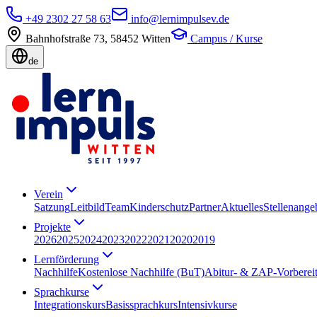
+49 2302 27 58 63
info@lernimpulsev.de
Bahnhofstraße 73
,
58452
Witten
Campus / Kurse
de
Verein
Satzung
Leitbild
Team
Kinderschutz
Partner
Aktuelles
Stellenange
Projekte
2026
2025
2024
2023
2022
2021
2020
2019
Lernförderung
Nachhilfe
Kostenlose Nachhilfe (BuT)
Abitur- & ZAP-Vorberei
Sprachkurse
Integrationskurs
Basissprachkurs
Intensivkurse