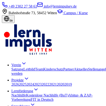
+49 2302 27 58 63
info@lernimpulsev.de
Bahnhofstraße 73
,
58452
Witten
Campus / Kurse
de
Verein
Satzung
Leitbild
Team
Kinderschutz
Partner
Aktuelles
Stellenange
werden
Projekte
2026
2025
2024
2023
2022
2021
2020
2019
Lernförderung
Nachhilfe
Kostenlose Nachhilfe (BuT)
Abitur- & ZAP-
Vorbereitung
FIT in Deutsch