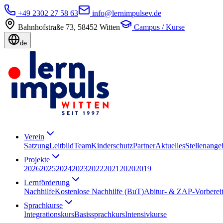
+49 2302 27 58 63
info@lernimpulsev.de
Bahnhofstraße 73
,
58452
Witten
Campus / Kurse
de
Verein
Satzung
Leitbild
Team
Kinderschutz
Partner
Aktuelles
Stellenange
Projekte
2026
2025
2024
2023
2022
2021
2020
2019
Lernförderung
Nachhilfe
Kostenlose Nachhilfe (BuT)
Abitur- & ZAP-Vorberei
Sprachkurse
Integrationskurs
Basissprachkurs
Intensivkurse