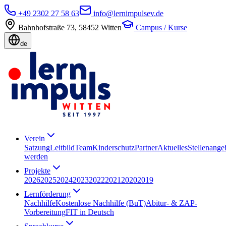
+49 2302 27 58 63
info@lernimpulsev.de
Bahnhofstraße 73
,
58452
Witten
Campus / Kurse
de
Verein
Satzung
Leitbild
Team
Kinderschutz
Partner
Aktuelles
Stellenange
werden
Projekte
2026
2025
2024
2023
2022
2021
2020
2019
Lernförderung
Nachhilfe
Kostenlose Nachhilfe (BuT)
Abitur- & ZAP-
Vorbereitung
FIT in Deutsch