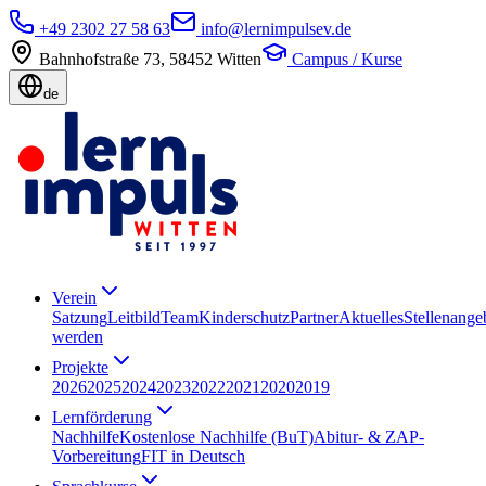
+49 2302 27 58 63
info@lernimpulsev.de
Bahnhofstraße 73
,
58452
Witten
Campus / Kurse
de
Verein
Satzung
Leitbild
Team
Kinderschutz
Partner
Aktuelles
Stellenange
werden
Projekte
2026
2025
2024
2023
2022
2021
2020
2019
Lernförderung
Nachhilfe
Kostenlose Nachhilfe (BuT)
Abitur- & ZAP-
Vorbereitung
FIT in Deutsch